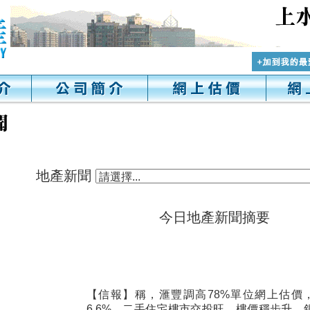
地產新聞
今日地產新聞摘要
【信報】稱，滙豐調高78%單位網上估價
6.6%。二手住宅樓市交投旺，樓價穩步升