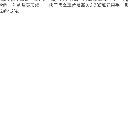
伙約十年的屋苑天鑄，一伙三房套單位最新以2,230萬元易手，呎價
或約4.2%。