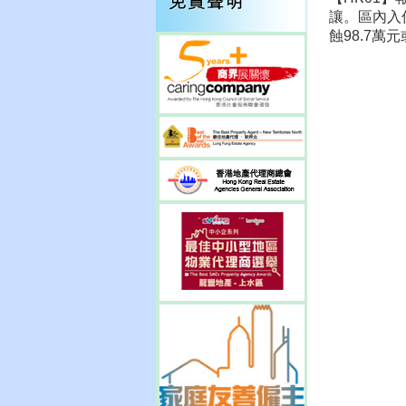
讓。區內入
蝕98.7萬元