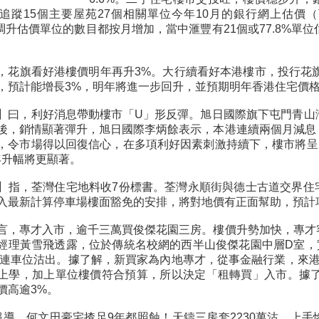
追蹤15個主要屋苑27個相關單位今年10月的銀行網上估價
8）調升估價單位的數目都按月增加，當中滙豐有21個或77.8%單
，花旗看好港樓價明年再升3%。大行續看好本港樓市，投行花旗
，預計能增長3%，明年將進一步回升，並預期明年香港住宅價格
】曰，利好消息帶動樓市「U」形反彈。旭日國際旗下屯門青山
後，銷情顯著彈升，旭日國際李炳餘表示，本港連續兩個月減息
，令市場得以回復信心，在多項利好因素刺激持續下，樓市將呈
年升幅將更顯著。
】指，荃灣住宅地料收7份標書。荃灣永順街與德士古道交界住
入最新計算停車場樓面豁免的安排，將對地價有正面幫助，預計項
言，專才入市，逾千三萬買俊傑花園三房。樓價升勢加快，專才
經理黃雪飛透露，位於傳統名校網的西半山俊傑花園中層D室，實
萬元連車位沽出。據了解，新買家為內地專才，從事金融行業，來
上學，加上單位樓價符合預算，所以決定「租轉買」入市。據了
價高逾3%。
】報導，何文田豪宅揸足9年都照蝕！天鑄三房套2230萬沽，上