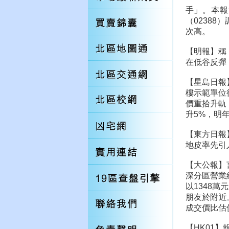
手」。本報
（0238
次高。
【明報】稱
在低谷反彈
【星島日報
樓示範單位
價重拾升軌
升5%，明
【東方日報
地皮率先引
【大公報】
深分區營業
以1348
朋友於附近
成交價比估
【HK01