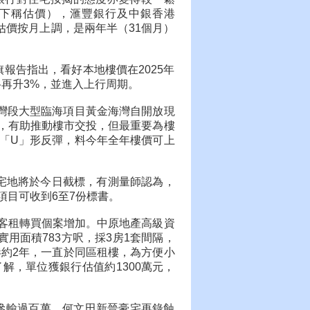
（下稱估價），滙豐銀行及中銀香港
位估價按月上調，是兩年半（31個月）
報告指出，看好本地樓價在2025年
再升3%，並進入上行周期。
灣段大型臨海項目黃金海灣自開放現
，有助推動樓市交投，但最重要為樓
「U」形反彈，料今年全年樓價可上
宅地將於今日截標，有測量師認為，
目可收到6至7份標書。
客租轉買個案增加。中原地產高級資
用面積783方呎，採3房1套間隔，
港約2年，一直於同區租樓，為方便小
解，單位獲銀行估值約1300萬元，
手慘輸過百萬。何文田新晉豪宅再錄蝕