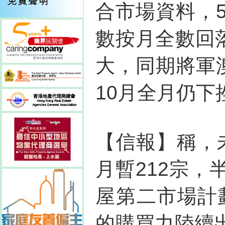
合市場資料，
數按月全數回落
大，同期將軍
10月全月仍下挫
【信報】稱，未
月暫212宗
屋第二市場計劃
的購買力陸續