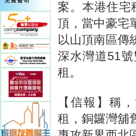
案。本港住宅
頂，當中豪宅
以山頂南區傳
深水灣道51
租。
【信報】稱，
租，銅鑼灣舖
專攻新界西北