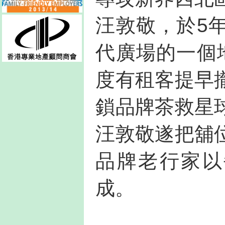
汪敦敬，於5
代廣場的一個
度有租客提早
鎖品牌茶救星
汪敦敬遂把舖
品牌老行家以
成。